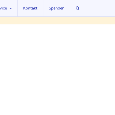
vice
Kontakt
Spenden
sseberichte
wnloads
ks
gliedschaft
llenangebote