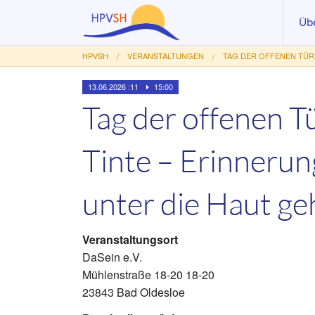
Üb
HPVSH
VERANSTALTUNGEN
TAG DER OFFENEN TÜR 
Akt
Vo
13.06.2026 :11
15:00
Tag der offenen T
Au
Le
Tinte – Erinnerun
Ar
Mit
unter die Haut ge
Fö
Veranstaltungsort
DaSein e.V.
Mühlenstraße 18-20 18-20
23843 Bad Oldesloe