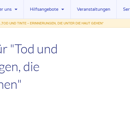
er uns
Hilfsangebote
Veranstaltungen
Ser
„TOD UND TINTE – ERINNERUNGEN, DIE UNTER DIE HAUT GEHEN“
uelles
Ambulante Hospizdienste
Pre
rstand
Palliativ Care Teams
Do
ür "Tod und
fgaben
Stationäre Hospize
Lin
istungen
Palliativstationen
Mit
gen, die
beitsgruppen
Ambulante Kinder- und Jugendhospizdienste
Ste
glieder
Kinder erkrankter Eltern
hen"
rdervereine
Trauerbegleitung