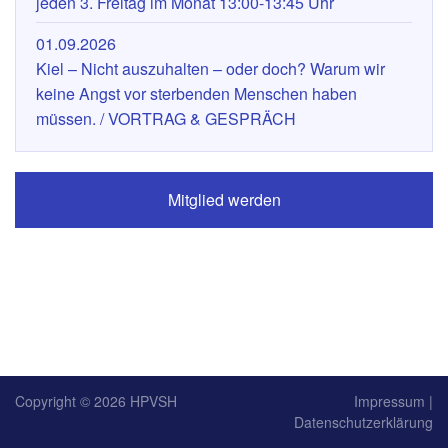
jeden 3. Freitag im Monat 13:00-13:45 Uhr
01.09.2026
Kiel – Nicht auszuhalten – oder doch? Warum wir
keine Angst vor sterbenden Menschen haben
müssen. / VORTRAG & GESPRÄCH
Mitglied werden
Copyright © 2026
HPVSH
Impressum
|
Datenschutzerklärung