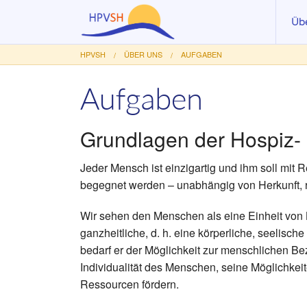
Üb
HPVSH
ÜBER UNS
AUFGABEN
Akt
Vo
Aufgaben
Au
Grundlagen der Hospiz- u
Le
Ar
Jeder Mensch ist einzigartig und ihm soll mi
begegnet werden – unabhängig von Herkunft, r
Mit
Fö
Wir sehen den Menschen als eine Einheit von 
ganzheitliche, d. h. eine körperliche, seelisch
bedarf er der Möglichkeit zur menschlichen Be
Individualität des Menschen, seine Möglichke
Ressourcen fördern.