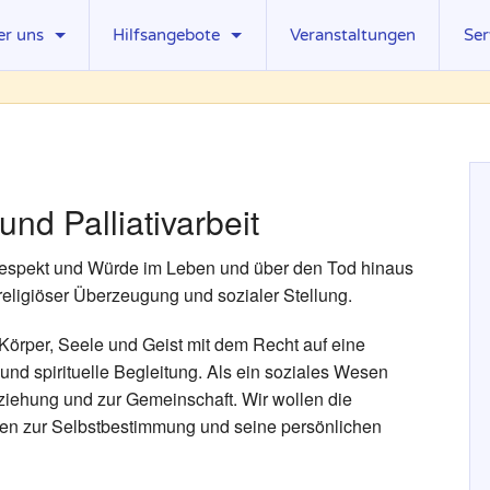
er uns
Hilfsangebote
Veranstaltungen
Ser
uelles
Ambulante Hospizdienste
Pre
rstand
Palliativ Care Teams
Do
fgaben
Stationäre Hospize
Lin
nd Palliativarbeit
istungen
Palliativstationen
Mit
beitsgruppen
Ambulante Kinder- und Jugendhospizdienste
Ste
t Respekt und Würde im Leben und über den Tod hinaus
eligiöser Überzeugung und sozialer Stellung.
glieder
Kinder erkrankter Eltern
rdervereine
Trauerbegleitung
Körper, Seele und Geist mit dem Recht auf eine
e und spirituelle Begleitung. Als ein soziales Wesen
ziehung und zur Gemeinschaft. Wir wollen die
iten zur Selbstbestimmung und seine persönlichen