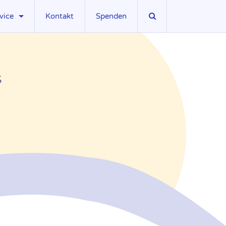
vice
Kontakt
Spenden
sseberichte
wnloads
s
ks
gliedschaft
llenangebote