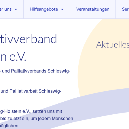
er uns
Hilfsangebote
Veranstaltungen
Ser
uelles
Ambulante Hospizdienste
Pre
ativverband
rstand
Palliativ Care Teams
Do
Aktuelle
fgaben
Stationäre Hospize
Lin
n e.V.
istungen
Palliativstationen
Mit
beitsgruppen
Ambulante Kinder- und Jugendhospizdienste
Ste
- und Palliativverbands Schleswig-
glieder
Kinder erkrankter Eltern
rdervereine
Trauerbegleitung
und Palliativarbeit Schleswig-
g-Holstein e.V., setzen uns mit
 bis zuletzt ein, um jedem Menschen
möglichen.