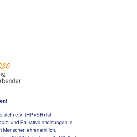
gen!
lstein e.V. (HPVSH) ist
iz- und Palliativeinrichtungen in
ert Menschen ehrenamtlich,