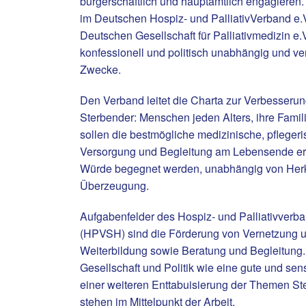
bürgerschaftlich und hauptamtlich engagieren.
im Deutschen Hospiz- und PalliativVerband e.V
Deutschen Gesellschaft für Palliativmedizin e
konfessionell und politisch unabhängig und ve
Zwecke.
Den Verband leitet die Charta zur Verbesserun
Sterbender: Menschen jeden Alters, ihre Fami
sollen die bestmögliche medizinische, pflegeri
Versorgung und Begleitung am Lebensende erha
Würde begegnet werden, unabhängig von Herkun
Überzeugung.
Aufgabenfelder des Hospiz- und Palliativverb
(HPVSH) sind die Förderung von Vernetzung u
Weiterbildung sowie Beratung und Begleitung. 
Gesellschaft und Politik wie eine gute und sensi
einer weiteren Enttabuisierung der Themen St
stehen im Mittelpunkt der Arbeit.