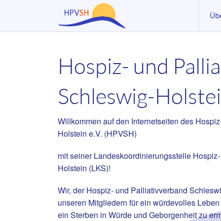
Üb
Akt
Hospiz- und Palli
Vo
Au
Schleswig-Holstei
Le
Ar
Willkommen auf den Internetseiten des Hospiz
Holstein e.V. (HPVSH)
Mit
Fö
mit seiner Landeskoordinierungsstelle Hospiz- 
Holstein (LKS)!
Wir, der Hospiz- und Palliativverband Schleswi
unseren Mitgliedern für ein würdevolles Leben
ein Sterben in Würde und Geborgenheit zu er