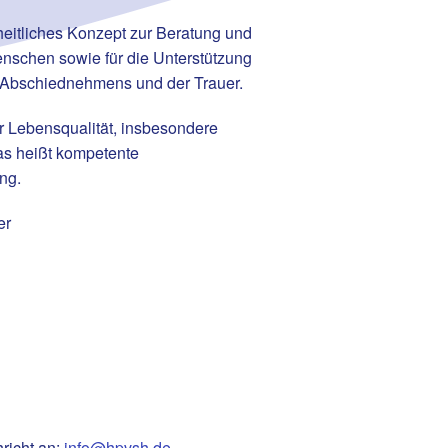
zheitliches Konzept zur Beratung und
nschen sowie für die Unterstützung
es Abschiednehmens und der Trauer.
er Lebensqualität, insbesondere
as heißt kompetente
ng.
er
richt an:
info@hpvsh.de
.