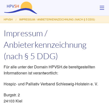
HPVSH
IMPRESSUM / ANBIETERKENNZEICHNUNG (NACH § 5 DDG)
Über uns
Impressum /
Hilfsangebote
Anbieterkennzeichnung
Veranstaltungen
(nach § 5 DDG)
Service
Für alle unter der Domain HPVSH.de bereitgestellten
Kontakt
Informationen ist verantwortlich:
Spenden
Hospiz- und Palliativ Verband Schleswig-Holstein e. V.
Burgstr. 2
24103 Kiel