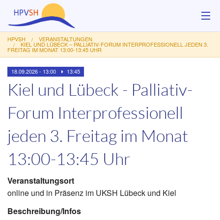
HPVSH
VERANSTALTUNGEN
Über uns
KIEL UND LÜBECK – PALLIATIV-FORUM INTERPROFESSIONELL JEDEN 3.
FREITAG IM MONAT 13:00-13:45 UHR
Hilfsangebote
18.09.2026 - 13:00
13:45
Kiel und Lübeck - Palliativ-
Veranstaltungen
Forum Interprofessionell
Service
jeden 3. Freitag im Monat
Kontakt
13:00-13:45 Uhr
Spenden
Veranstaltungsort
online und in Präsenz im UKSH Lübeck und Kiel
Beschreibung/Infos