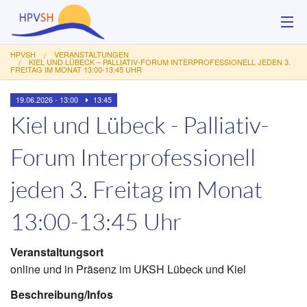
HPVSH
VERANSTALTUNGEN
Über uns
KIEL UND LÜBECK – PALLIATIV-FORUM INTERPROFESSIONELL JEDEN 3.
FREITAG IM MONAT 13:00-13:45 UHR
Hilfsangebote
19.06.2026 - 13:00
13:45
Kiel und Lübeck - Palliativ-
Veranstaltungen
Forum Interprofessionell
Service
jeden 3. Freitag im Monat
Kontakt
13:00-13:45 Uhr
Spenden
Veranstaltungsort
online und in Präsenz im UKSH Lübeck und Kiel
Beschreibung/Infos