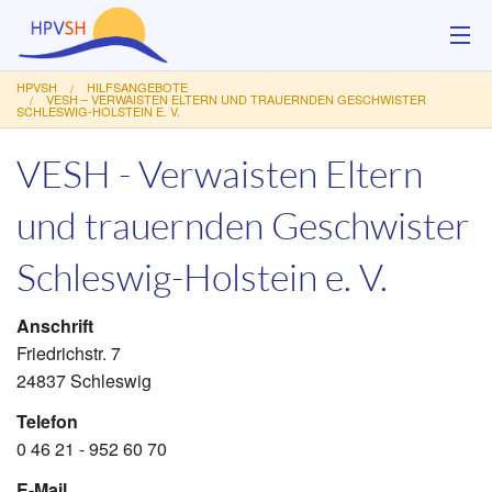
HPVSH
HILFSANGEBOTE
Über uns
VESH – VERWAISTEN ELTERN UND TRAUERNDEN GESCHWISTER
SCHLESWIG-HOLSTEIN E. V.
Hilfsangebote
VESH - Verwaisten Eltern
Veranstaltungen
und trauernden Geschwister
Service
Schleswig-Holstein e. V.
Kontakt
Anschrift
Friedrichstr. 7
Spenden
24837 Schleswig
Telefon
0 46 21 - 952 60 70
E-Mail