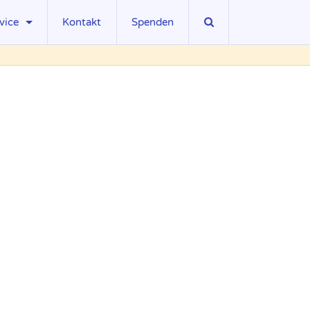
vice
Kontakt
Spenden
sseberichte
wnloads
ks
gliedschaft
llenangebote