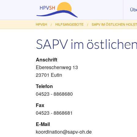
Üb
HPVSH
HILFSANGEBOTE
SAPV IM ÖSTLICHEN HOLST
Akt
Vo
SAPV im östlichen
Au
Anschrift
Le
Ebereschenweg 13
Ar
23701 Eutin
Mit
Telefon
04523 - 8868680
Fö
Fax
04523 - 8868681
E-Mail
koordination@sapv-oh.de