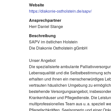
Website
https://diakonie-ostholstein.de/sapv/
Ansprechpartner
Herr Daniel Stange
Beschreibung
SAPV im östlichen Holstein
Die Diakonie Ostholstein gGmbH
Unser Angebot
Die spezialisierte ambulante Palliativversorgu
Lebensqualität und die Selbstbestimmung sc
erhalten und ihnen ein menschenwürdiges Lebe
vertrauten häuslichen Umgebung zu ermöglic
bestehende Versorgungsangebot, insbesondere
Krankenhäuser und Pflegedienste. Die Leistun
multiprofessionelles Team aus u. a. speziell we
Pflegefachkräften, Seelsorgerin und einer Onko