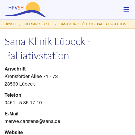
HPVSH
HILFSANGEBOTE
SANA KLINIK LÜBECK – PALLIATIVSTATION
Über uns
Sana Klinik Lübeck -
Hilfsangebote
Palliativstation
Veranstaltungen
Anschrift
Service
Kronsforder Allee 71 - 73
23560 Lübeck
Kontakt
Telefon
Spenden
0451 - 5 85 17 10
E-Mail
merwe.carstens@sana.de
Website