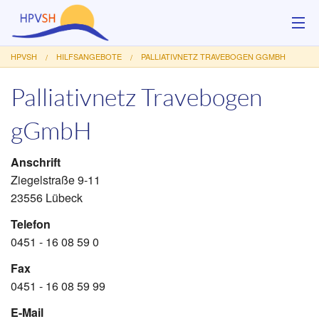
HPVSH
HILFSANGEBOTE
PALLIATIVNETZ TRAVEBOGEN GGMBH
Über uns
Palliativnetz Travebogen
Hilfsangebote
gGmbH
Veranstaltungen
Anschrift
Service
Ziegelstraße 9-11
23556 Lübeck
Kontakt
Telefon
Spenden
0451 - 16 08 59 0
Fax
0451 - 16 08 59 99
E-Mail