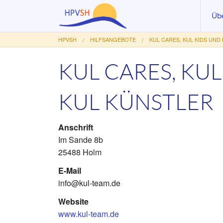
Üb
HPVSH
HILFSANGEBOTE
KUL CARES, KUL KIDS UND
Akt
Vo
KUL CARES, KUL
Au
KUL KÜNSTLER
Le
Ar
Anschrift
Mit
Im Sande 8b
25488 Holm
Fö
E-Mail
info@kul-team.de
Website
www.kul-team.de