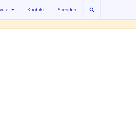
vice
Kontakt
Spenden
sseberichte
wnloads
ks
gliedschaft
llenangebote