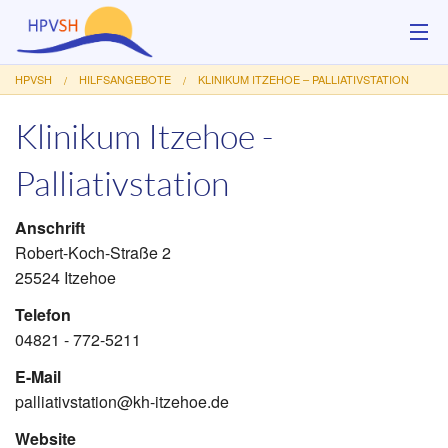
HPVSH
HILFSANGEBOTE
KLINIKUM ITZEHOE – PALLIATIVSTATION
Über uns
Klinikum Itzehoe -
Hilfsangebote
Palliativstation
Veranstaltungen
Anschrift
Service
Robert-Koch-Straße 2
25524 Itzehoe
Kontakt
Telefon
Spenden
04821 - 772-5211
E-Mail
palliativstation@kh-itzehoe.de
Website