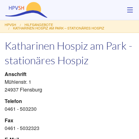
HPVSH
HILFSANGEBOTE
Über uns
KATHARINEN HOSPIZ AM PARK – STATIONÄRES HOSPIZ
Katharinen Hospiz am Park -
Hilfsangebote
stationäres Hospiz
Veranstaltungen
Service
Anschrift
Mühlenstr. 1
Kontakt
24937 Flensburg
Telefon
Spenden
0461 - 503230
Fax
0461 - 5032323