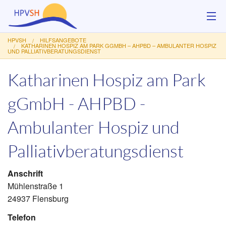
HPVSH
HILFSANGEBOTE
Über uns
KATHARINEN HOSPIZ AM PARK GGMBH – AHPBD – AMBULANTER HOSPIZ
UND PALLIATIVBERATUNGSDIENST
Hilfsangebote
Katharinen Hospiz am Park
Veranstaltungen
gGmbH - AHPBD -
Service
Ambulanter Hospiz und
Kontakt
Palliativberatungsdienst
Spenden
Anschrift
Mühlenstraße 1
24937 Flensburg
Telefon