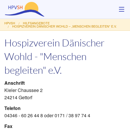
HPVSH
HILFSANGEBOTE
Über uns
HOSPIZVEREIN DÄNISCHER WOHLD – „MENSCHEN BEGLEITEN“ E.V.
Hospizverein Dänischer
Hilfsangebote
Wohld - "Menschen
Veranstaltungen
begleiten" e.V.
Service
Kontakt
Anschrift
Kieler Chaussee 2
Spenden
24214 Gettorf
Telefon
04346 - 60 26 44 8 oder 0171 / 38 97 74 4
Fax