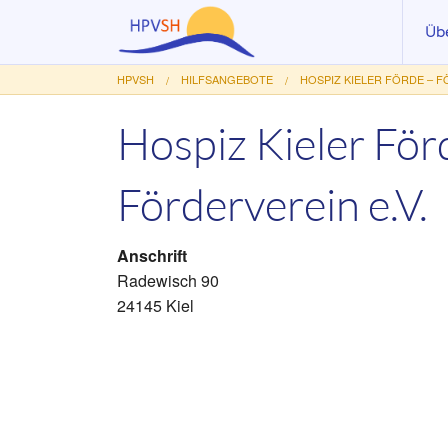
Üb
HPVSH
HILFSANGEBOTE
HOSPIZ KIELER FÖRDE – F
Akt
Vo
Hospiz Kieler För
Au
Förderverein e.V.
Le
Ar
Anschrift
Mit
Radewisch 90
24145 Kiel
Fö