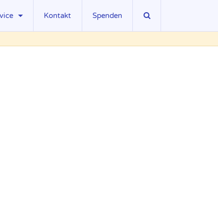
vice
Kontakt
Spenden
sseberichte
wnloads
ks
gliedschaft
llenangebote