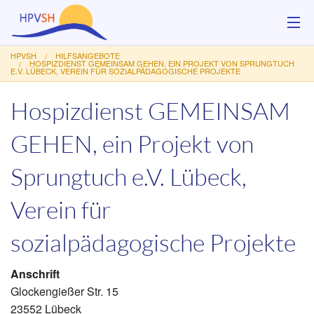
HPVSH
HILFSANGEBOTE
Über uns
HOSPIZDIENST GEMEINSAM GEHEN, EIN PROJEKT VON SPRUNGTUCH
E.V. LÜBECK, VEREIN FÜR SOZIALPÄDAGOGISCHE PROJEKTE
Hilfsangebote
Hospizdienst GEMEINSAM
Veranstaltungen
GEHEN, ein Projekt von
Service
Sprungtuch e.V. Lübeck,
Kontakt
Verein für
Spenden
sozialpädagogische Projekte
Anschrift
Glockengießer Str. 15
23552 Lübeck