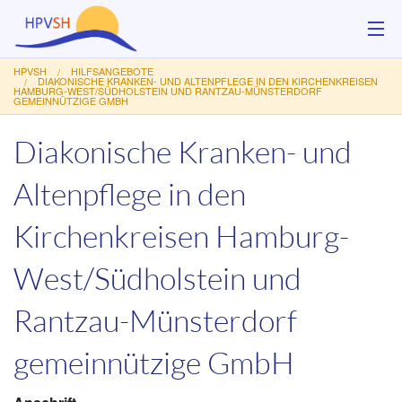
HPVSH
HILFSANGEBOTE
Über uns
DIAKONISCHE KRANKEN- UND ALTENPFLEGE IN DEN KIRCHENKREISEN
HAMBURG-WEST/SÜDHOLSTEIN UND RANTZAU-MÜNSTERDORF
GEMEINNÜTZIGE GMBH
Hilfsangebote
Diakonische Kranken- und
Veranstaltungen
Altenpflege in den
Service
Kirchenkreisen Hamburg-
Kontakt
West/Südholstein und
Spenden
Rantzau-Münsterdorf
gemeinnützige GmbH