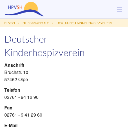
HPVSH
HILFSANGEBOTE
DEUTSCHER KINDERHOSPIZVEREIN
Über uns
Deutscher
Hilfsangebote
Kinderhospizverein
Veranstaltungen
Anschrift
Service
Bruchstr. 10
57462 Olpe
Kontakt
Telefon
Spenden
02761 - 94 12 90
Fax
02761 - 9 41 29 60
E-Mail