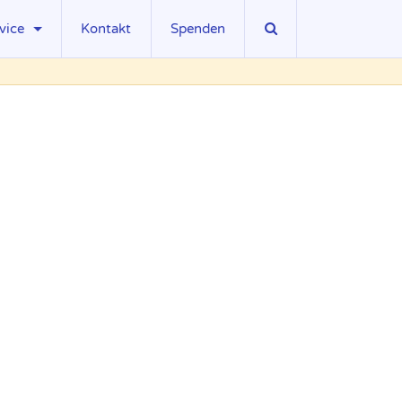
vice
Kontakt
Spenden
sseberichte
wnloads
ks
gliedschaft
llenangebote