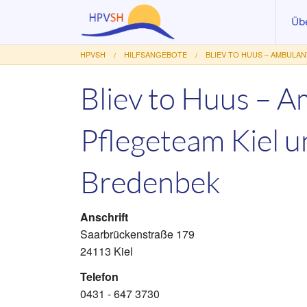
Üb
HPVSH
HILFSANGEBOTE
BLIEV TO HUUS – AMBULA
Akt
Vo
Bliev to Huus – 
Au
Pflegeteam Kiel 
Le
Ar
Bredenbek
Mit
Fö
Anschrift
Saarbrückenstraße 179
24113 Kiel
Telefon
0431 - 647 3730