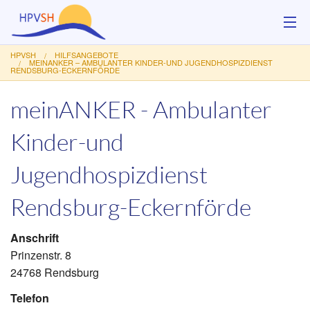
HPVSH
HILFSANGEBOTE
Über uns
MEINANKER – AMBULANTER KINDER-UND JUGENDHOSPIZDIENST
RENDSBURG-ECKERNFÖRDE
Hilfsangebote
meinANKER - Ambulanter
Veranstaltungen
Kinder-und
Service
Jugendhospizdienst
Kontakt
Rendsburg-Eckernförde
Spenden
Anschrift
Prinzenstr. 8
24768 Rendsburg
Telefon