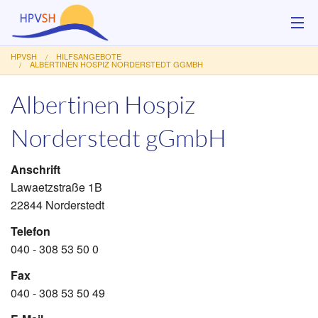
HPVSH
HILFSANGEBOTE
Über uns
ALBERTINEN HOSPIZ NORDERSTEDT GGMBH
Albertinen Hospiz
Hilfsangebote
Norderstedt gGmbH
Veranstaltungen
Service
Anschrift
Lawaetzstraße 1B
Kontakt
22844 Norderstedt
Telefon
Spenden
040 - 308 53 50 0
Fax
040 - 308 53 50 49