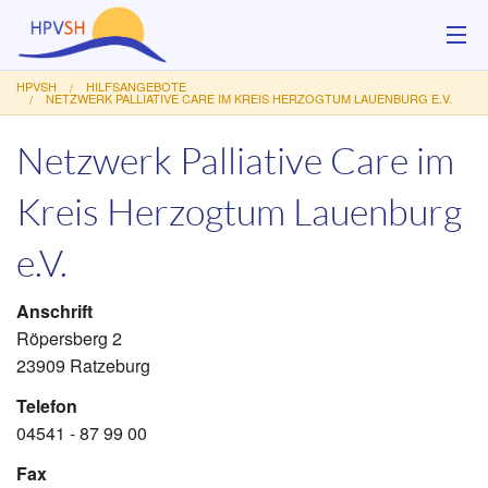
HPVSH
HILFSANGEBOTE
Über uns
NETZWERK PALLIATIVE CARE IM KREIS HERZOGTUM LAUENBURG E.V.
Netzwerk Palliative Care im
Hilfsangebote
Kreis Herzogtum Lauenburg
Veranstaltungen
e.V.
Service
Kontakt
Anschrift
Röpersberg 2
Spenden
23909 Ratzeburg
Telefon
04541 - 87 99 00
Fax