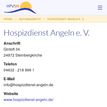
HPVSH
HILFSANGEBOTE
HOSPIZDIENST ANGELN E. V.
Über uns
Hospizdienst Angeln e. V.
Hilfsangebote
Anschrift
Veranstaltungen
Gintoft 34
24972 Steinbergkirche
Service
Telefon
Kontakt
04632 - 218 999 1
E-Mail
Spenden
info@hospizdienst-angeln.de
Website
www.hospizdienst-angeln.de/